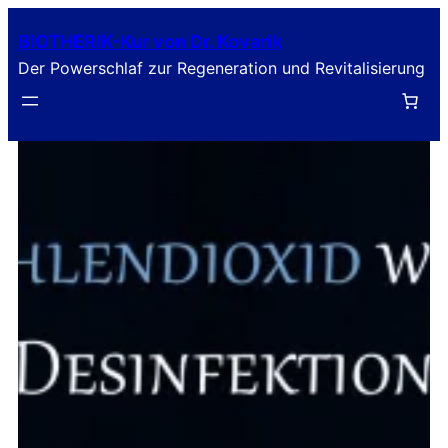
Zum
BIOTHERIK-Kur von Dr. Kovarik
Inhalt
Der Powerschlaf zur Regeneration und Revitalisierung
springen