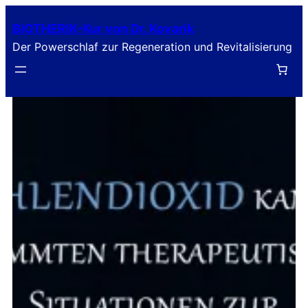
Zum
BIOTHERIK-Kur von Dr. Kovarik
Inhalt
Der Powerschlaf zur Regeneration und Revitalisierung
springen