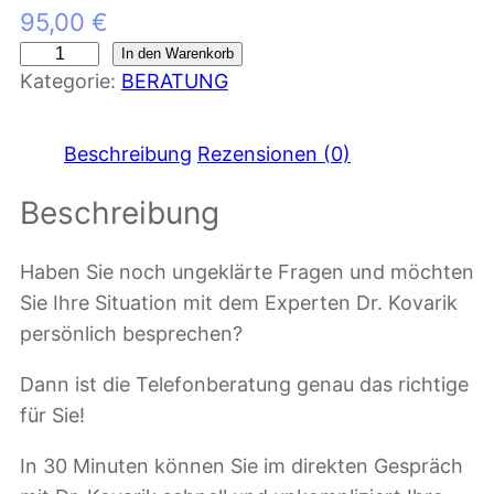
95,00
€
T
In den Warenkorb
Kategorie:
BERATUNG
e
l
e
Beschreibung
Rezensionen (0)
f
Beschreibung
o
n
b
Haben Sie noch ungeklärte Fragen und möchten
e
Sie Ihre Situation mit dem Experten Dr. Kovarik
r
persönlich besprechen?
a
Dann ist die Telefonberatung genau das richtige
t
für Sie!
u
n
In 30 Minuten können Sie im direkten Gespräch
g