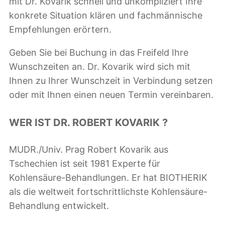
mit Dr. Kovarik schnell und unkompliziert Ihre
m
konkrete Situation klären und fachmännische
i
Empfehlungen erörtern.
t
Geben Sie bei Buchung in das Freifeld Ihre
D
Wunschzeiten an. Dr. Kovarik wird sich mit
r
Ihnen zu Ihrer Wunschzeit in Verbindung setzen
.
oder mit Ihnen einen neuen Termin vereinbaren.
K
o
WER IST DR. ROBERT KOVARIK ?
v
a
MUDR./Univ. Prag Robert Kovarik aus
r
Tschechien ist seit 1981 Experte für
i
Kohlensäure-Behandlungen. Er hat BIOTHERIK
k
als die weltweit fortschrittlichste Kohlensäure-
M
Behandlung entwickelt.
e
n