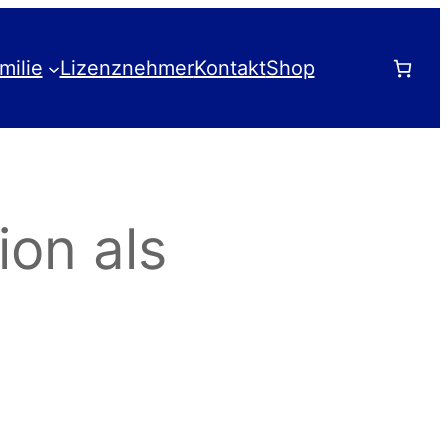
milie
Lizenznehmer
Kontakt
Shop
ion als