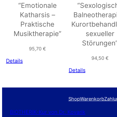
“Emotionale
“Sexologisc
Katharsis –
Balneotherapi
Praktische
Kurortbehand
Musiktherapie”
sexueller
Störungen
95,70
€
94,50
€
Details
Details
Shop
Warenkorb
Zahlu
BIOTHERIK-Kur von Dr. Kovarik