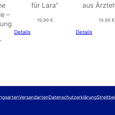
he
für Lara”
aus Ärzte
e –
19,99
€
19,99
€
lung
Details
Details
”
ngsarten
Versandarten
Datenschutzerklärung
Streitbe