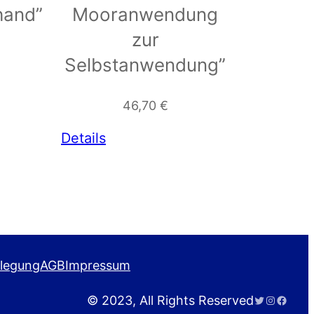
hand”
Mooranwendung
zur
Selbstanwendung”
46,70
€
Details
ilegung
AGB
Impressum
Twitter
Instagra
Faceb
© 2023, All Rights Reserved