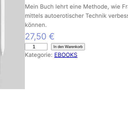
Mein Buch lehrt eine Methode, wie Fr
mittels autoerotischer Technik verbes
können.
27,50
€
E
In den Warenkorb
Kategorie:
EBOOKS
B
O
O
K
“
I
p
s