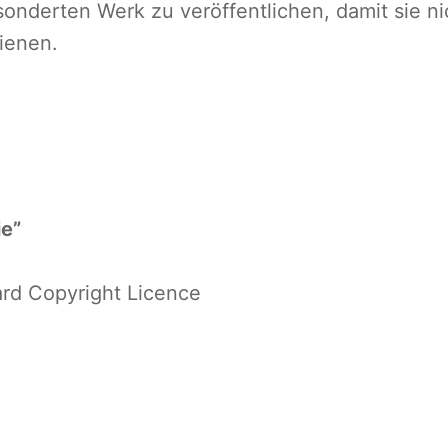
i
onderten Werk zu veröffentlichen, damit sie ni
e
dienen.
d
e
r
A
n
ie
”
o
r
ard Copyright Licence
g
a
s
m
i