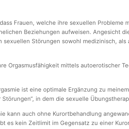
a
t
i
ass Frauen, welche ihre sexuellen Probleme mi
o
helichen Beziehungen aufweisen. Angesicht dies
n
n sexuellen Störungen sowohl medizinisch, als 
a
l
re Orgasmusfähigkeit mittels autoerotischer Te
s
T
h
rgasmie ist eine optimale Ergänzung zu meine
e
 Störungen“, in dem die sexuelle Übungstherapi
r
a
mie kann auch ohne Kurortbehandlung angewandt
p
bt es kein Zeitlimit im Gegensatz zu einer Kur