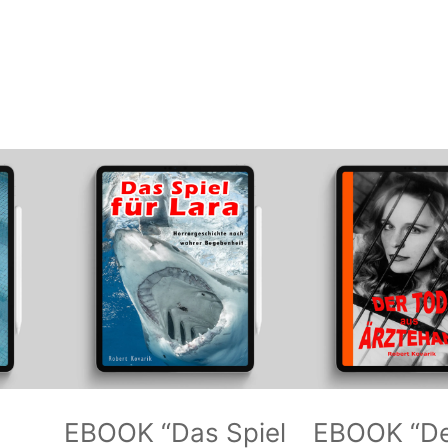
e
”
M
e
n
g
e
EBOOK “Das Spiel
EBOOK “De