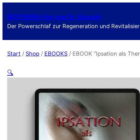
BIOTHERIK-Kur von Dr. Kovarik
Der Powerschlaf zur Regeneration und Revitalisie
Start
/
Shop
/
EBOOKS
/ EBOOK “Ipsation als The
🔍