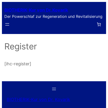
Zum
BIOTHERIK-Kur von Dr. Kovarik
Inhalt
Der Powerschlaf zur Regeneration und Revitalisierung
springen
Register
[ihc-register]
BIOTHERIK-Kur von Dr. Kovarik