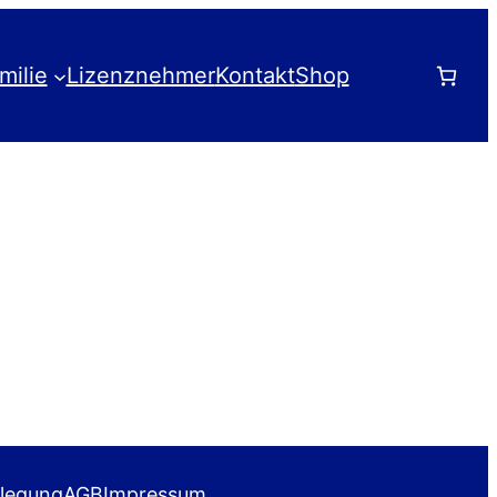
milie
Lizenznehmer
Kontakt
Shop
ilegung
AGB
Impressum