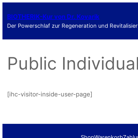
Zum
BIOTHERIK-Kur von Dr. Kovarik
Inhalt
Der Powerschlaf zur Regeneration und Revitalisie
springen
Public Individua
[ihc-visitor-inside-user-page]
Shop
Warenkorb
Zahlu