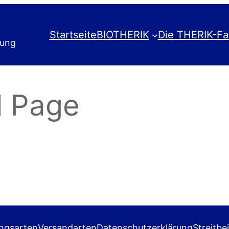
Startseite
BIOTHERIK
Die THERIK-Fa
rung
l Page
ngsarten
Versandarten
Datenschutzerklärung
Streitbe