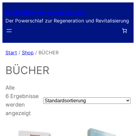
Zum
BIOTHERIK-Kur von Dr. Kovarik
Inhalt
Der Powerschlaf zur Regeneration und Revitalisierung
springen
Start
/
Shop
/ BÜCHER
BÜCHER
Alle
6 Ergebnisse
werden
angezeigt