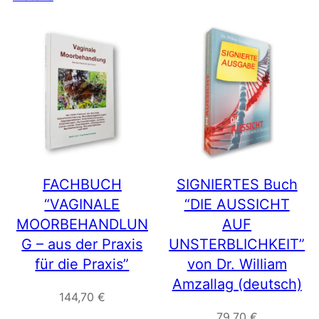
FACHBUCH
SIGNIERTES Buch
“VAGINALE
“DIE AUSSICHT
MOORBEHANDLUN
AUF
G – aus der Praxis
UNSTERBLICHKEIT”
für die Praxis”
von Dr. William
Amzallag (deutsch)
144,70
€
79,70
€