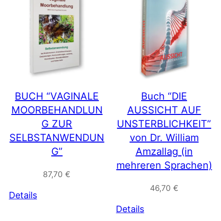
BUCH “VAGINALE
Buch “DIE
MOORBEHANDLUN
AUSSICHT AUF
G ZUR
UNSTERBLICHKEIT”
SELBSTANWENDUN
von Dr. William
G”
Amzallag (in
mehreren Sprachen)
87,70
€
46,70
€
Details
Details