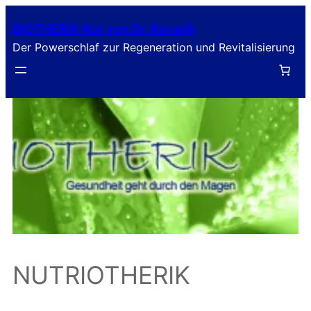
Zum
BIOTHERIK-Kur von Dr. Kovarik
Inhalt
Der Powerschlaf zur Regeneration und Revitalisierung
springen
NUTRIOTHERIK