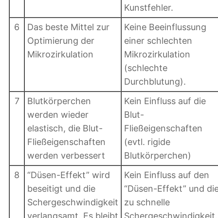
Kunstfehler.
6
Das beste Mittel zur
Keine Beeinflussung
Optimierung der
einer schlechten
Mikrozirkulation
Mikrozirkulation
(schlechte
Durchblutung).
7
Blutkörperchen
Kein Einfluss auf die
werden wieder
Blut-
elastisch, die Blut-
Fließeigenschaften
Fließeigenschaften
(evtl. rigide
werden verbessert
Blutkörperchen)
8
“Düsen-Effekt” wird
Kein Einfluss auf den
beseitigt und die
“Düsen-Effekt” und di
Schergeschwindigkeit
zu schnelle
verlangsamt. Es bleibt
Schergeschwindigkeit.