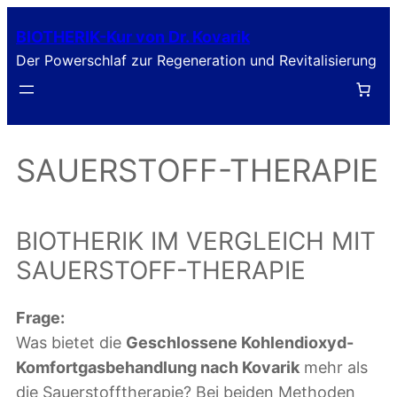
Zum
BIOTHERIK-Kur von Dr. Kovarik
Inhalt
Der Powerschlaf zur Regeneration und Revitalisierung
springen
SAUERSTOFF-THERAPIE
BIOTHERIK IM VERGLEICH MIT
SAUERSTOFF-THERAPIE
Frage:
Was bietet die
Geschlossene Kohlendioxyd-
Komfortgasbehandlung nach Kovarik
mehr als
die Sauerstofftherapie? Bei beiden Methoden