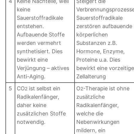
4
Keine Nachteile, weil
Steigert die
keine
Verbrennungsprozesse
Sauerstoffradikale
Sauerstoffradikale
entstehen.
zerstören aufbauende
Aufbauende Stoffe
körperlichen
werden vermehrt
Substanzen z.B.
synthetisiert. Dies
Hormone, Enzyme,
bewirkt eine
Proteine u.a. Dies
Verjüngung – aktives
bewirkt eine vorzeitige
Anti-Aging.
Zellalterung
5
CO
ist selbst ein
O
-Therapie ist ohne
2
2
Radikalenfänger,
zusätzliche
daher keine
Radikalenfänger,
zusätzlichen Stoffe
welche die
notwendig.
Nebenwirkungen
mildern, ein