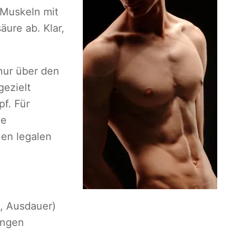
 Muskeln mit
ure ab. Klar,
nur über den
ezielt
f. Für
ie
nen legalen
t, Ausdauer)
ungen