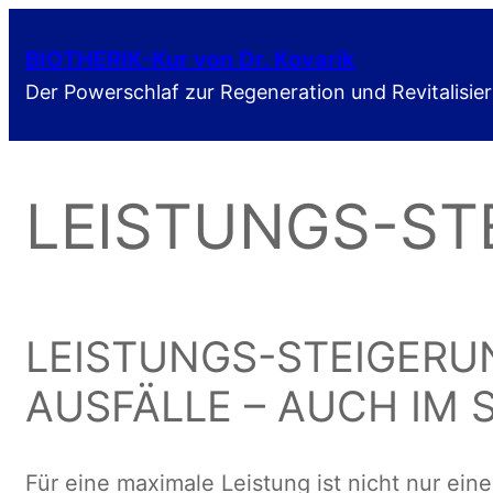
Zum
BIOTHERIK-Kur von Dr. Kovarik
Inhalt
Der Powerschlaf zur Regeneration und Revitalisie
springen
LEISTUNGS-ST
LEISTUNGS-STEIGERU
AUSFÄLLE – AUCH IM 
Für eine maximale Leistung ist nicht nur ein