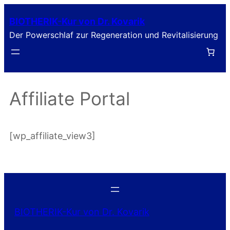
Zum
BIOTHERIK-Kur von Dr. Kovarik
Inhalt
Der Powerschlaf zur Regeneration und Revitalisierung
springen
Affiliate Portal
[wp_affiliate_view3]
BIOTHERIK-Kur von Dr. Kovarik