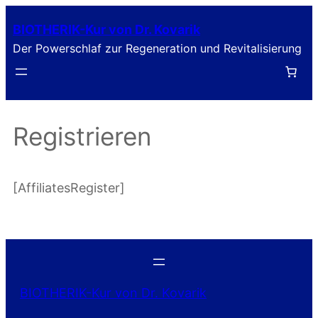
Zum
BIOTHERIK-Kur von Dr. Kovarik
Inhalt
Der Powerschlaf zur Regeneration und Revitalisierung
springen
Registrieren
[AffiliatesRegister]
BIOTHERIK-Kur von Dr. Kovarik