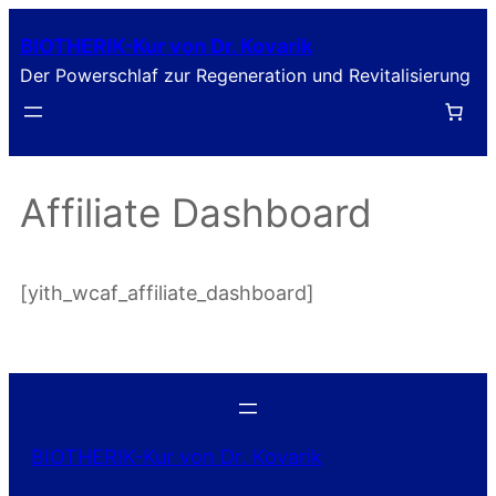
Zum
BIOTHERIK-Kur von Dr. Kovarik
Inhalt
Der Powerschlaf zur Regeneration und Revitalisierung
springen
Affiliate Dashboard
[yith_wcaf_affiliate_dashboard]
BIOTHERIK-Kur von Dr. Kovarik